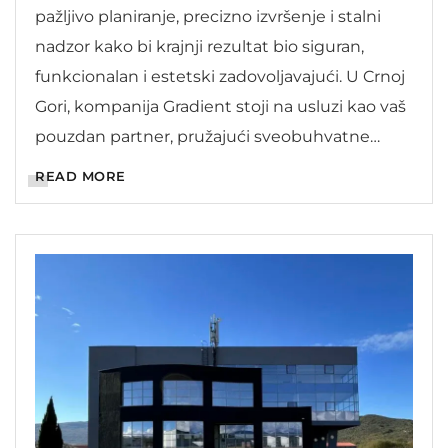
pažljivo planiranje, precizno izvršenje i stalni
nadzor kako bi krajnji rezultat bio siguran,
funkcionalan i estetski zadovoljavajući. U Crnoj
Gori, kompanija Gradient stoji na usluzi kao vaš
pouzdan partner, pružajući sveobuhvatne
usluge projektovanja, nadzora i kompletne
READ MORE
gradnje po sistemu ključ u ruke, koje
obuhvataju sve faze izgradnje, od inicijalne
ideje do finalnog objekta.