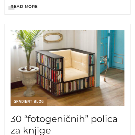
pišemo blog o ulozi ogledala u razvoju
READ MORE
čovječansta, naš je cilj nešto konkretniji. Želimo
[…]
GRADIENT BLOG
30 “fotogeničnih” polica
za knjige