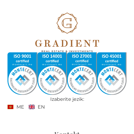
Izaberite jezik:
ME
EN