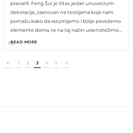
prevarili. Feng Šui je čitav jedan unuverzum
dekoracije, zasnovan na teorijama koje nam
pomažu kako da razumijemo i bolje povežemo
elemente doma, te na taj način uravnotežimo i
pojačamo energije naših kuća. Stoga smo
READ MORE
odlučili da sa vama […]
1
2
3
4
5