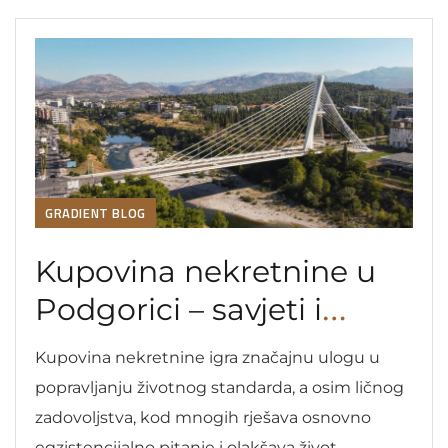
okruženja.
GRADIENT BLOG
Kupovina nekretnine u
Podgorici – savjeti i
preporuke
Kupovina nekretnine igra značajnu ulogu u
popravljanju životnog standarda, a osim ličnog
zadovoljstva, kod mnogih rješava osnovno
egzistencijalno pitanje i olakšava život.