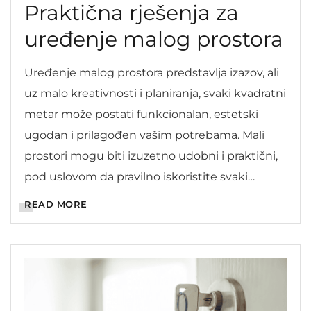
Praktična rješenja za
uređenje malog prostora
Uređenje malog prostora predstavlja izazov, ali
uz malo kreativnosti i planiranja, svaki kvadratni
metar može postati funkcionalan, estetski
ugodan i prilagođen vašim potrebama. Mali
prostori mogu biti izuzetno udobni i praktični,
pod uslovom da pravilno iskoristite svaki
raspoloživi kutak. U nastavku ćemo istražiti
READ MORE
nekoliko praktičnih savjeta koji će vam pomoći
da na najbolji način uredite […]