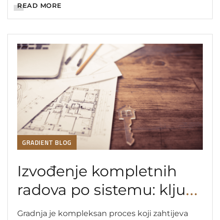
agencija za nekretnine može pomoći da cijeli
READ MORE
proces prođe bezbolno i […]
GRADIENT BLOG
Izvođenje kompletnih
radova po sistemu: ključ
u ruke
Gradnja je kompleksan proces koji zahtijeva