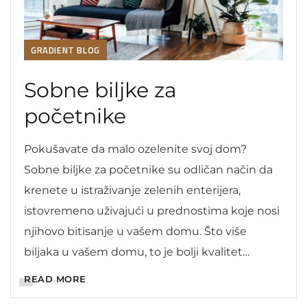
GRADIENT BLOG
Sobne biljke za
početnike
Pokušavate da malo ozelenite svoj dom?
Sobne biljke za početnike su odličan način da
krenete u istraživanje zelenih enterijera,
istovremeno uživajući u prednostima koje nosi
njihovo bitisanje u vašem domu. Što više
biljaka u vašem domu, to je bolji kvalitet
vazduha. U ovom blogu ćemo podijeliti sa
READ MORE
vama koje su to sobne biljke pogodne za […]