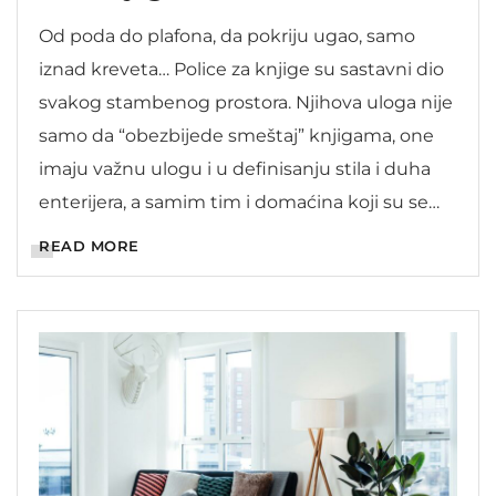
Od poda do plafona, da pokriju ugao, samo
iznad kreveta… Police za knjige su sastavni dio
svakog stambenog prostora. Njihova uloga nije
samo da “obezbijede smeštaj” knjigama, one
imaju važnu ulogu i u definisanju stila i duha
enterijera, a samim tim i domaćina koji su se
opredijelili za takav komad namještaja. Police
READ MORE
za knjige su […]