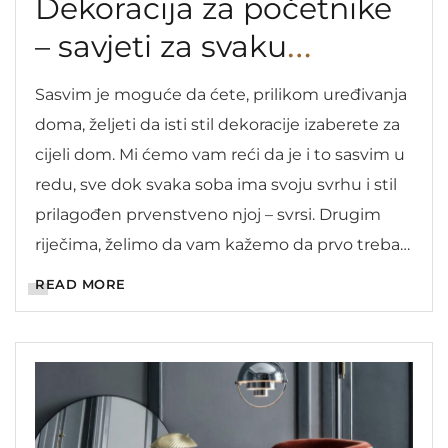
Dekoracija za početnike
– savjeti za svaku
prostoriju
Sasvim je moguće da ćete, prilikom uređivanja
doma, željeti da isti stil dekoracije izaberete za
cijeli dom. Mi ćemo vam reći da je i to sasvim u
redu, sve dok svaka soba ima svoju svrhu i stil
prilagođen prvenstveno njoj – svrsi. Drugim
riječima, želimo da vam kažemo da prvo treba
uzeti u obzir kako […]
READ MORE