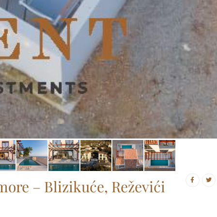
ore – Blizikuće, Reževići