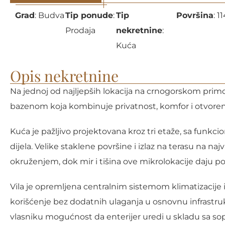
Grad
:
Budva
Tip ponude
:
Tip
Površina
:
1
Prodaja
nekretnine
:
Kuća
Opis nekretnine
Na jednoj od najljepših lokacija na crnogorskom primo
bazenom koja kombinuje privatnost, komfor i otvore
Kuća je pažljivo projektovana kroz tri etaže, sa fun
dijela. Velike staklene površine i izlaz na terasu na n
okruženjem, dok mir i tišina ove mikrolokacije daju p
Vila je opremljena centralnim sistemom klimatizacije 
korišćenje bez dodatnih ulaganja u osnovnu infrastruk
vlasniku mogućnost da enterijer uredi u skladu sa so