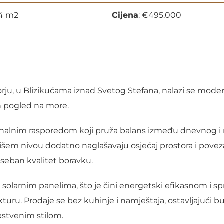
14 m2
Cijena
:
€
495.000
rju, u Blizikućama iznad Svetog Stefana, nalazi se moder
n pogled na more.
kcionalnim rasporedom koji pruža balans između dnevnog 
ajvišem nivou dodatno naglašavaju osjećaj prostora i povez
oseban kvalitet boravku.
i solarnim panelima, što je čini energetski efikasnom i
turu. Prodaje se bez kuhinje i namještaja, ostavljajući
pstvenim stilom.