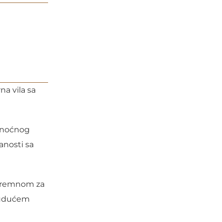
na vila sa
i noćnog
anosti sa
 spremnom za
 budućem