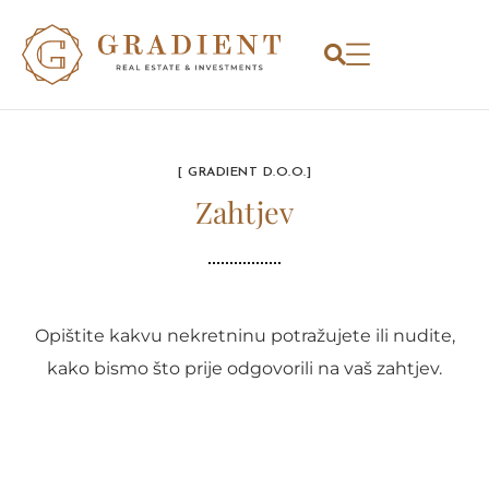
[ GRADIENT D.O.O.]
Zahtjev
Opištite kakvu nekretninu potražujete ili nudite,
kako bismo što prije odgovorili na vaš zahtjev.