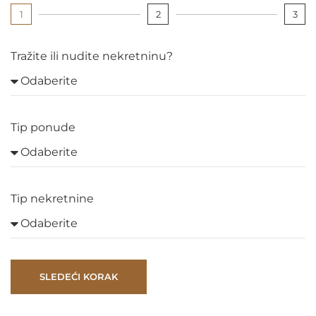
1
2
3
Tražite ili nudite nekretninu?
Tip ponude
Tip nekretnine
SLEDEĆI KORAK
A