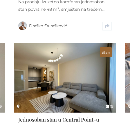
Na prodaju izuzetno komforan jednosoban
stan površine 48 m², smješten na trećem
spratu u naselju…
Draško Đurašković
Stan
9
15
Jednosoban stan u Central Point-u