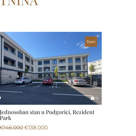
ETNINA
Stan
13
Jednosoban stan u Podgorici, Rezident
Park
€
146.000
€
138.000