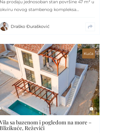
Na prodaju jednosoban stan površine 47 m² u
okviru novog stambenog kompleksa
Rezident Park u…
Draško Đurašković
Kuća
11
Vila sa bazenom i pogledom na more –
Blizikuće, Reževići