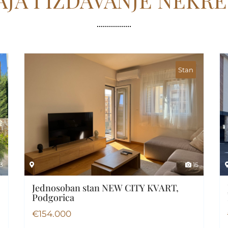
JA I IZDAVANJE NEKR
Stan
3
15
Jednosoban stan NEW CITY KVART,
Podgorica
€
154.000