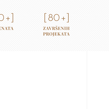
0
+]
[
80
+]
ENATA
ZAVRŠENIH
PROJEKATA