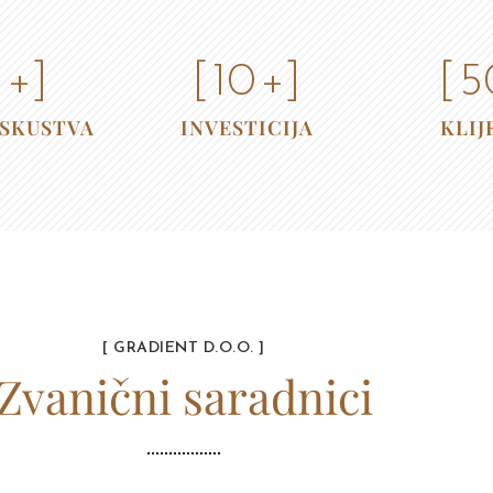
5
+]
[
10
+]
[
5
ISKUSTVA
INVESTICIJA
KLIJ
[ GRADIENT D.O.O. ]
Zvanični saradnici