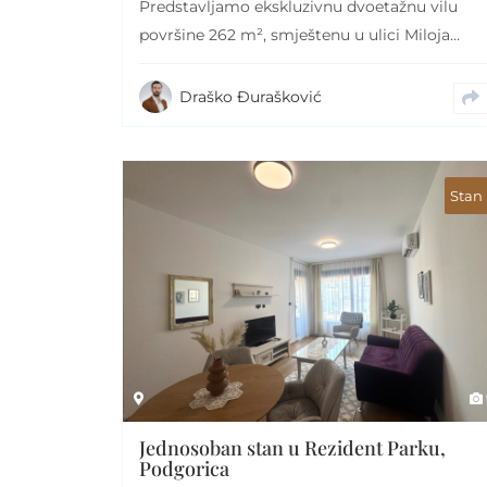
Predstavljamo ekskluzivnu dvoetažnu vilu
površine 262 m², smještenu u ulici Miloja
Pavlovića (Gornja Gorica), u…
Draško Đurašković
Stan
Jednosoban stan u Rezident Parku,
Podgorica