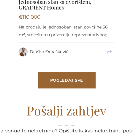
Jednosoban stan sa dvorištem,
GRADIENT Homes
€
110.000
Na prodaju je jednosoban, stan površine 36
m², smješten u prizemlju reprezentativnog
stambenog objekta Gradient…
Draško Đurašković
POGLEDAJ SVE
Pošalji zahtjev
e da ponudite nekretninu? Opištite kakvu nekretninu potra