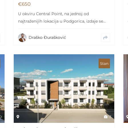
€
650
U okviru Central Point, na jednoj od
najtraženijih lokacija u Podgorica, izdaje se
jednosoban, luksuzno…
Draško Đurašković
Stan
0
13