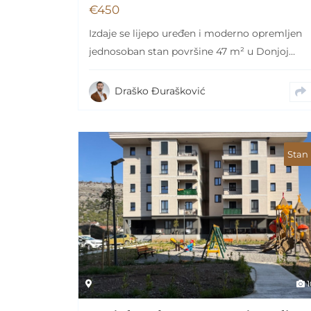
€
450
Izdaje se lijepo uređen i moderno opremljen
jednosoban stan površine 47 m² u Donjoj
Gorici,…
Draško Đurašković
Stan
1