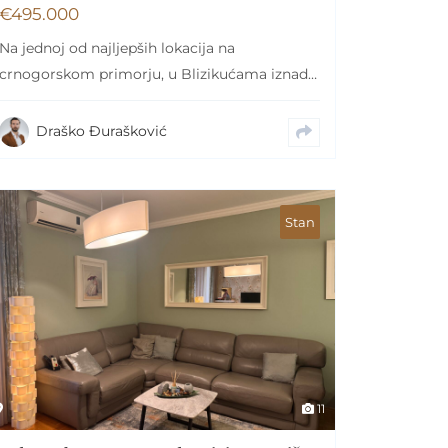
€
495.000
Na jednoj od najljepših lokacija na
crnogorskom primorju, u Blizikućama iznad
Svetog Stefana, nalazi se…
Draško Đurašković
Stan
11