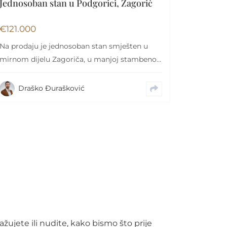
Jednosoban stan u Podgorici, Zagorič
€
121.000
Na prodaju je jednosoban stan smješten u
mirnom dijelu Zagoriča, u manjoj stambenoj
zgradi ušuškanoj,…
Draško Đurašković
žujete ili nudite, kako bismo što prije