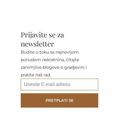
Prijavite se za
newsletter
Budite u toku sa najnovijom
ponudom nekretnina, čitajte
zanimljive blogove o gradjevini i
pratite naš rad.
PRETPLATI SE
A
l
t