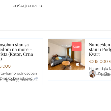
POŠALjI PORUKU
Namješten dvosoban
Stan
stan u Podgorici – City
a
Kvart
€
215.000
€
205.000
15
Na prodaju izuzetno
ban
Draško Đurašković
funkcionalan i pažljivo
ne
uređen dvosoban stan
površine 64 m², smješten
og
na drugom…