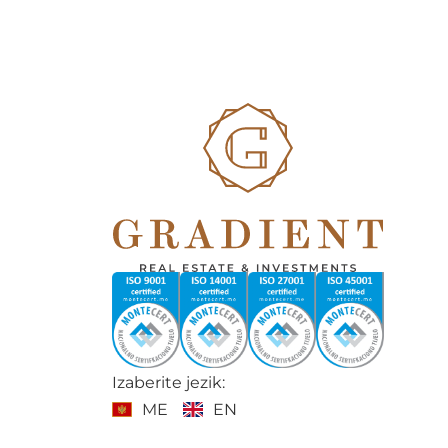
Izaberite jezik:
ME
EN