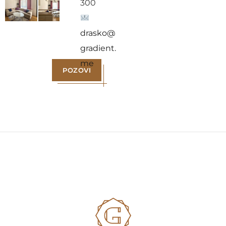
300
drasko@
gradient.
me
POZOVI