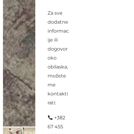
Za sve
dodatne
informac
ije ili
dogovor
oko
obilaska,
možete
me
kontakti
rati:
+382
67 455