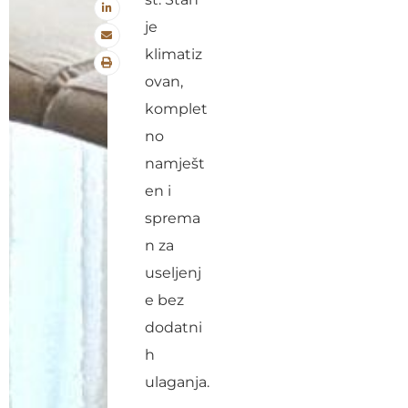
je
klimatiz
ovan,
komplet
no
namješt
en i
sprema
n za
useljenj
e bez
dodatni
h
ulaganja.