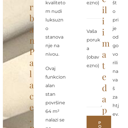
kvaliteto
ezno)
št
r
il
m nudi
o
b
i
luksuzn
pri
a
o
je
i
Vaša
stanova
od
n
poruk
m
nje na
go
P
a
a
nivou.
vo
(obav
a
t
rili
ezno)
Ovaj
l
na
e
funkcion
va
a
d
alan
š
c
stan
a
za
površine
e
htj
p
64 m²
ev.
,
o
nalazi se
P
O