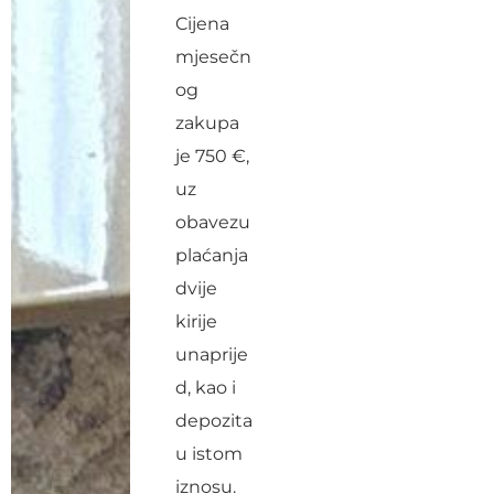
Cijena
mjesečn
og
zakupa
je 750 €,
uz
obavezu
plaćanja
dvije
kirije
unaprije
d, kao i
depozita
u istom
iznosu.