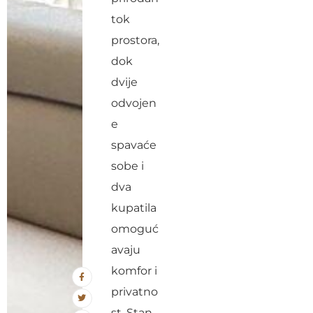
tok
prostora,
dok
dvije
odvojen
e
spavaće
sobe i
dva
kupatila
omoguć
avaju
komfor i
privatno
st. Stan