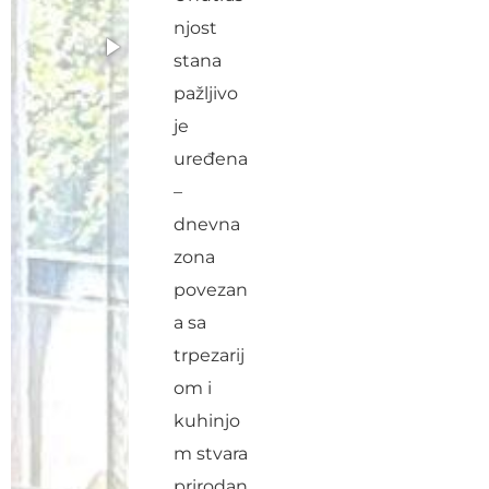
njost
stana
pažljivo
je
uređena
–
dnevna
zona
povezan
a sa
trpezarij
om i
kuhinjo
m stvara
prirodan