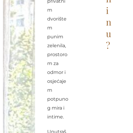
privatni
i
m
dvorište
n
m
u
punim
?
zelenila,
prostoro
m za
odmor i
osjećaje
m
potpuno
g mira i
intime.
Unutraš