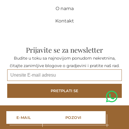
O nama
Kontakt
Prijavite se za newsletter
Budite u toku sa najnovijom ponudom nekretnina,
čitajte zanimljive blogove o gradjevini i pratite naš rad.
PRETPLATI SE
A
l
E-MAIL
POZOVI
t
e