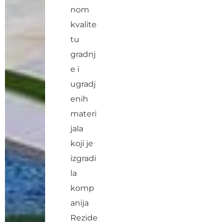
nom
kvalite
tu
gradnj
e i
ugradj
enih
materi
jala
koji je
izgradi
la
komp
anija
Rezide