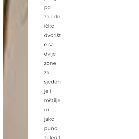
po
zajedn
ičko
dvorišt
e sa
dvije
zone
za
sjeden
je i
roštilje
m,
jako
puno
zelenil