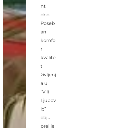
nt
doo.
Poseb
an
komfo
r i
kvalite
t
življenj
a u
“Vili
Ljubov
ic”
daju
prelije