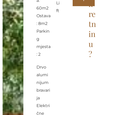
a:
k
Li
60m2
A
ft
re
Ostava
l
tn
: 8m2
t
Parkin
in
e
g
r
u
mjesta
n
?
: 2
a
t
Drvo
i
alumi
v
nijum
e
bravari
:
ja
Elektri
čne