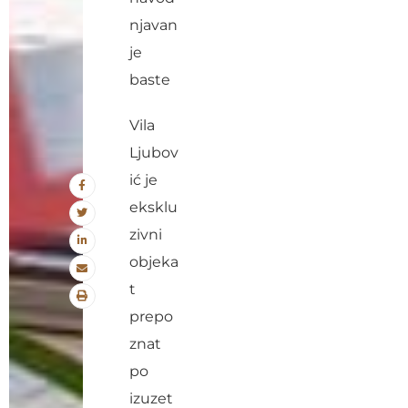
njavan
je
baste
Vila
Ljubov
ić je
eksklu
zivni
objeka
t
prepo
znat
po
izuzet