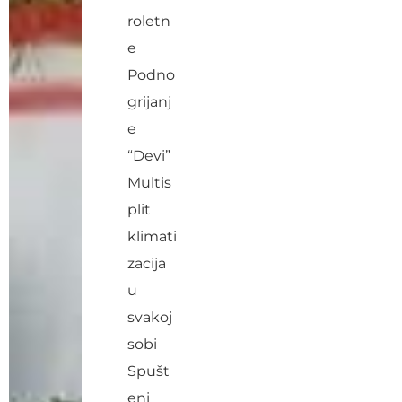
roletn
e
Podno
grijanj
e
“Devi”
Multis
plit
klimati
zacija
u
svakoj
sobi
Spušt
eni