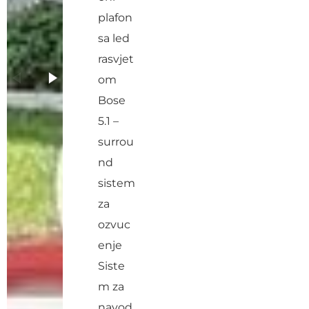
plafon
sa led
rasvjet
om
Bose
5.1 –
surrou
nd
sistem
za
ozvuc
enje
Siste
m za
navod