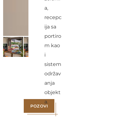
a,
recepc
ija sa
portiro
m kao
i
sistem
održav
anja
objekt
a.
POZOVI