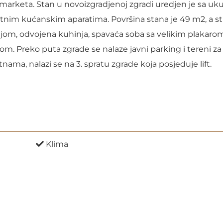
ermarketa. Stan u novoizgradjenoj zgradi uredjen je sa u
nim kućanskim aparatima. Površina stana je 49 m2, a st
ijom, odvojena kuhinja, spavaća soba sa velikim plakarom,
lom. Preko puta zgrade se nalaze javni parking i tereni za 
etnama, nalazi se na 3. spratu zgrade koja posjeduje lift.
Klima