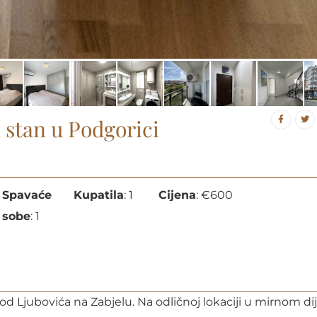
stan u Podgorici
Spavaće
Kupatila
:
1
Cijena
:
€
600
sobe
:
1
Ljubovića na Zabjelu. Na odličnoj lokaciji u mirnom dij