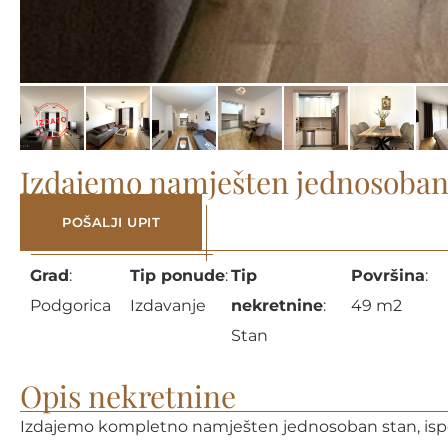
Izdajemo namješten jednosoban 
POŠALJI UPIT
Grad
:
Tip ponude
:
Tip
Površina
:
Podgorica
Izdavanje
nekretnine
:
49 m2
Stan
Opis nekretnine
Izdajemo kompletno namješten jednosoban stan, ispod 