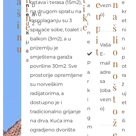
a
e
n
ostava i terasa (15m2),
e
i
n
r
n
0
:
.
i
a
vezn
š
na drugom spratu na
kr
u
a
n
o
e
m
3
0
k
n
o)
raspolaganju su 3
et
i
e
d
:
2
0
e
i
p
š
spavaće sobe, toalet i
ni
a
K
0
n
n
i
li
balkon (3m2), a u
n
j
u
e
Vaša
u
prizemlju je
u
t
o
a
ć
E-
smještena garaža
p
a
n
P
mail
površine 30m2. Sve
ot
a
adre
o
prostorije opremljene
ra
r
sa
š
su norveškim
ž
k
(oba
radijatorima, a
uj
t
i
vezn
dostupno je i
et
o
n
o)
tradicionalno grijanje
e
g
ž
na drva. Kuća ima
ili
m
ogradjeno dvorište
n
e
j