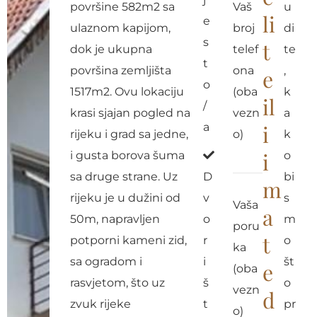
površine 582m2 sa
Vaš
u
li
e
ulaznom kapijom,
broj
di
s
t
dok je ukupna
telef
te
t
površina zemljišta
ona
,
e
o
1517m2. Ovu lokaciju
(oba
k
il
/
krasi sjajan pogled na
vezn
a
a
i
rijeku i grad sa jedne,
o)
k
i
i gusta borova šuma
o
sa druge strane. Uz
D
bi
m
rijeku je u dužini od
v
s
Vaša
a
50m, napravljen
o
m
poru
t
potporni kameni zid,
r
o
ka
sa ogradom i
i
št
e
(oba
rasvjetom, što uz
š
o
vezn
d
zvuk rijeke
t
pr
o)