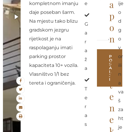
a
kompletnom imanju
e
ije
daje poseban šarm.
o
p
Na mjestu tako blizu
d
G
o
gradskom jezgru
g
a
n
rijetkost je na
o
r
u
raspolaganju imati
v
a
parking prostor
or
P
d
ž
O
Š
kapaciteta 10+ vozila.
ili
a
A
i
L
Vlasništvo 1/1 bez
n
J
I
t
tereta i ograničenja.
a
T
A
va
e
e
l
š
n
r
t
za
a
e
e
ht
s
r
je
k