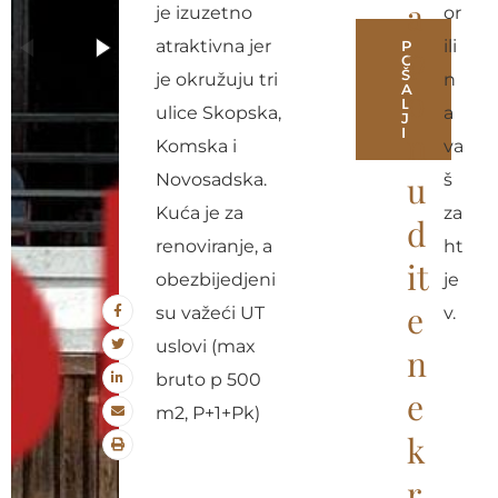
a
je izuzetno
or
atraktivna jer
ili
P
p
O
Š
je okružuju tri
n
A
o
L
ulice Skopska,
a
J
I
n
Komska i
va
A
u
Novosadska.
š
l
Kuća je za
za
d
t
renoviranje, a
ht
it
e
obezbijedjeni
je
e
r
su važeći UT
v.
n
uslovi (max
n
a
bruto p 500
e
t
m2, P+1+Pk)
k
i
v
r