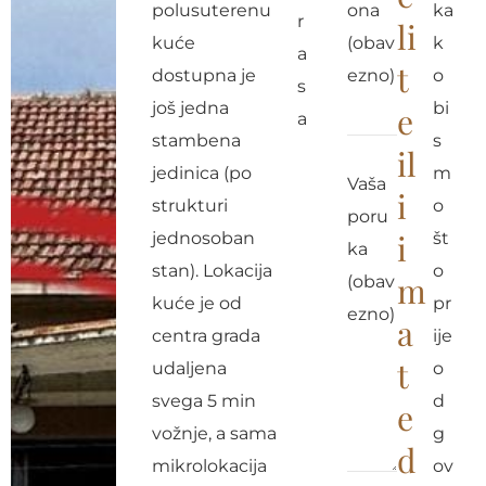
polusuterenu
ona
ka
r
li
kuće
(obav
k
a
t
dostupna je
ezno)
o
s
još jedna
bi
e
a
stambena
s
il
jedinica (po
m
Vaša
i
strukturi
o
poru
i
jednosoban
št
ka
stan). Lokacija
o
m
(obav
kuće je od
pr
ezno)
a
centra grada
ije
t
udaljena
o
svega 5 min
d
e
vožnje, a sama
g
d
mikrolokacija
ov