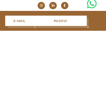
E-MAIL
POZOVI
Navigacija
Naslovna
Projekti
Portfolio
Blog
O nama
Kontakt