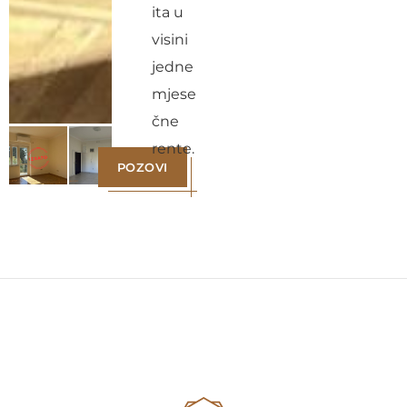
ita u
visini
jedne
mjese
čne
rente.
POZOVI