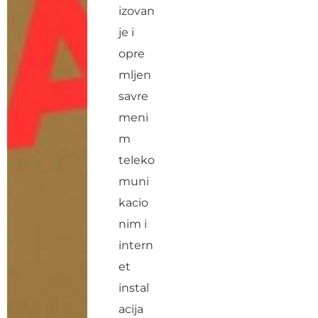
izovan
je i
opre
mljen
savre
meni
m
teleko
muni
kacio
nim i
intern
et
instal
acija