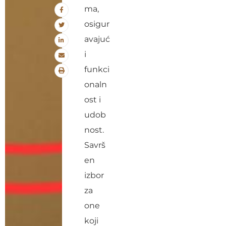
ma,
osigur
avajuć
i
funkci
onaln
ost i
udob
nost.
Savrš
en
izbor
za
one
koji