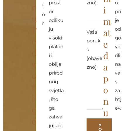
prost
zno)
o
r
t
i
or
pri
o
u
m
odliku
je
r
P
ju
od
at
Vaša
visoki
go
o
poruk
e
plafon
vo
d
a
d
i i
rili
(obave
g
a
obilje
na
zno)
o
prirod
va
p
nog
š
r
o
svjetla
za
i
n
, što
htj
c
ga
ev.
u
zahval
e
di
jujući
P
O