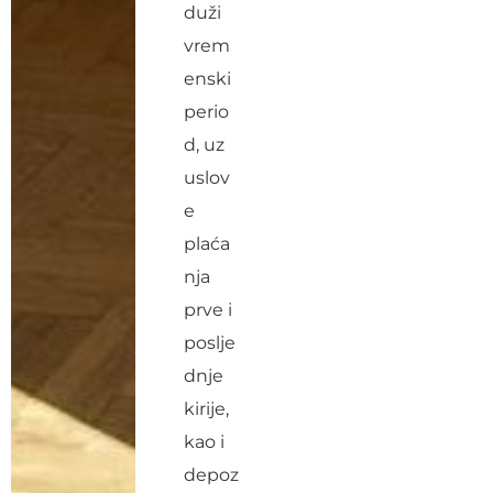
duži
vrem
enski
perio
d, uz
uslov
e
plaća
nja
prve i
poslje
dnje
kirije,
kao i
depoz