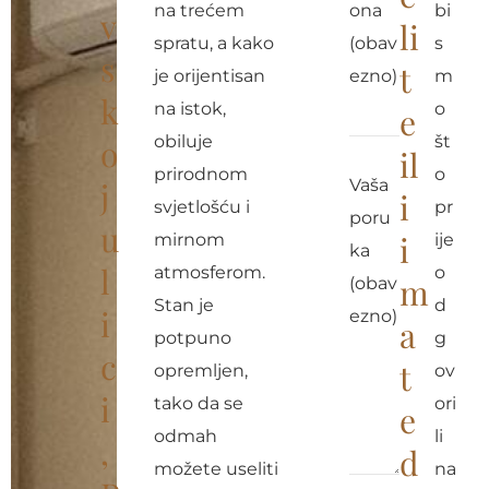
na trećem
ona
bi
v
li
spratu, a kako
(obav
s
s
t
je orijentisan
ezno)
m
k
na istok,
o
e
obiluje
št
o
il
prirodnom
o
j
Vaša
i
svjetlošću i
pr
poru
u
i
mirnom
ije
ka
l
atmosferom.
o
m
(obav
Stan je
d
i
ezno)
a
potpuno
g
c
t
opremljen,
ov
i
tako da se
ori
e
odmah
li
,
d
možete useliti
na