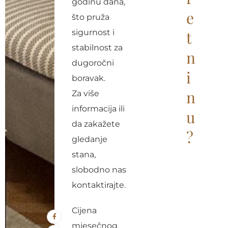
godinu dana,
e
e
što pruža
:
sigurnost i
t
stabilnost za
n
dugoročni
i
boravak.
n
Za više
informacija ili
u
da zakažete
?
gledanje
stana,
slobodno nas
kontaktirajte.
Cijena
mjesečnog