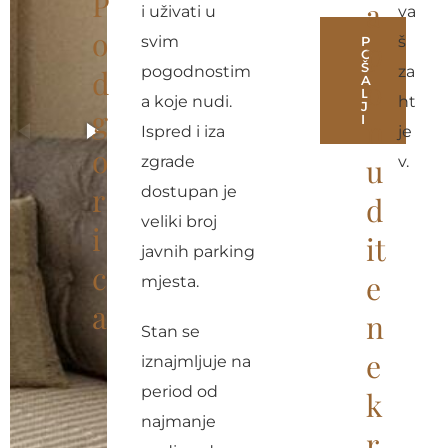
P
a
i uživati u
va
o
svim
š
P
p
O
Š
pogodnostim
za
d
A
o
L
a koje nudi.
ht
J
g
I
n
Ispred i iza
je
o
A
u
zgrade
v.
l
r
dostupan je
d
t
veliki broj
i
it
e
javnih parking
c
e
r
mjesta.
a
n
n
Stan se
a
e
iznajmljuje na
t
period od
k
i
najmanje
v
r