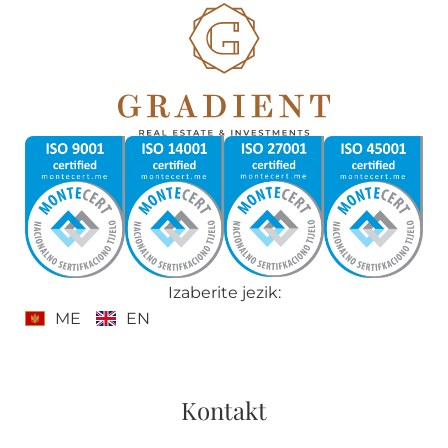
Izaberite jezik:
ME
EN
Kontakt